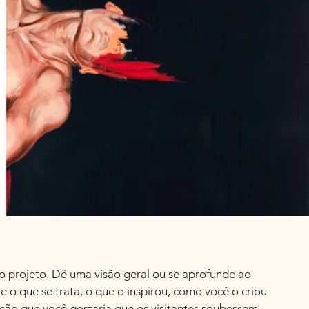
do projeto. Dê uma visão geral ou se aprofunde ao
e o que se trata, o que o inspirou, como você o criou
ção que você gostaria que os visitantes soubessem.