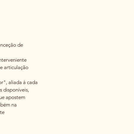
conceção de
nterveniente
e articulação
r", aliada à cada
 disponíveis,
que apostem
ambém na
te