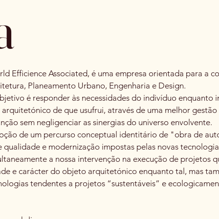
a
rld Efficience Associated, é uma empresa orientada para a 
itetura, Planeamento Urbano, Engenharia e Design.
objetivo é responder às necessidades do indivíduo enquanto i
o arquitetónico de que usufrui, através de uma melhor gestão 
unção sem negligenciar as sinergias do universo envolvente.
ção de um percurso conceptual identitário de "obra de auto
e qualidade e modernização impostas pelas novas tecnologias
ultaneamente a nossa intervenção na execução de projetos 
ade e carácter do objeto arquitetónico enquanto tal, mas t
nologias tendentes a projetos “sustentáveis” e ecologicamen